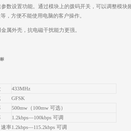
参数设置功能。通过模块上的拨码开关，可以调整模块
址等，方便不能使用电脑的客户操作。
金属外壳，抗电磁干扰能力更强。
标
段
433MHz
式
GFSK
率
500mw（100mw 可选）
率
1.2kbps—100kbps 可调
接口速率
1.2kbps—115.2kbps 可调