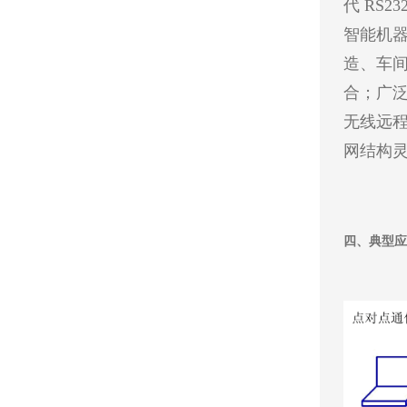
代 RS
智能机
造、车间
合；广泛
无线远
网结构
四、典型应