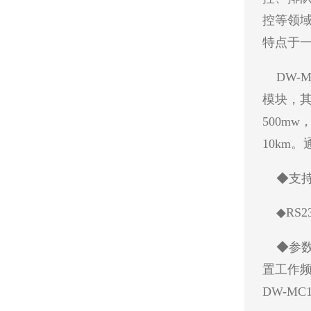
控等领
特点于
DW-M
模块，
500mw
10km
◆支持
◆RS2
◆参数设
置工作
DW-M