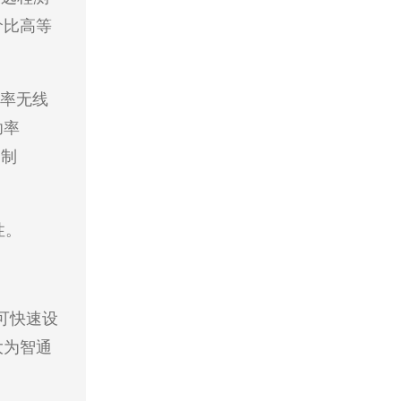
价比高等
功率无线
功率
定制
性。
可快速设
大为智通