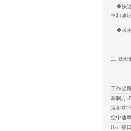
◆快速
率和地
◆采用
二、技术指
工作频
调制方
发射功
空中速
Uart 