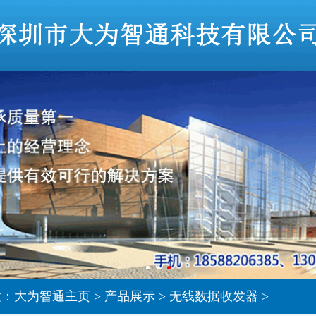
置：
大为智通主页
>
产品展示
>
无线数据收发器
>