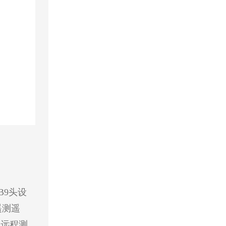
B9头设
遥测遥
表远程测