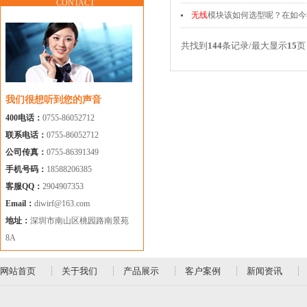
CONTACT
无线
模块该如何选型呢？在如今
共找到
144
条记录/最大显示
15
页
我们很想听到您的声音
400电话：
0755-86052712
联系电话：
0755-86052712
公司传真：
0755-86391349
手机号码：
18588206385
客服QQ：
2904907353
Email：
diwirf@163.com
地址：
深圳市南山区桃园路南景苑
8A
网站首页
关于我们
产品展示
客户案例
新闻资讯